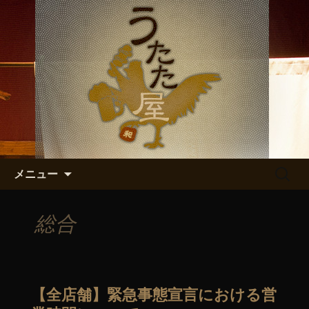
うたた屋のお知らせをお送りします
「うたた屋」 の最新情報
コンテンツへ移動
検
メニュー
索:
総合
【全店舗】緊急事態宣言における営